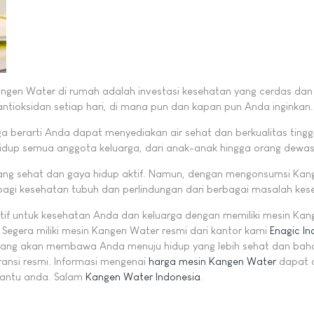
ngen Water di rumah adalah investasi kesehatan yang cerdas dan
antioksidan setiap hari, di mana pun dan kapan pun Anda inginkan.
a berarti Anda dapat menyediakan air sehat dan berkualitas tinggi
dup semua anggota keluarga, dari anak-anak hingga orang dewas
ng sehat dan gaya hidup aktif. Namun, dengan mengonsumsi Kangen
gi kesehatan tubuh dan perlindungan dari berbagai masalah keseh
sitif untuk kesehatan Anda dan keluarga dengan memiliki mesin K
Segera miliki mesin Kangen Water resmi dari kantor kami
Enagic In
k yang akan membawa Anda menuju hidup yang lebih sehat dan baha
ransi resmi. Informasi mengenai
harga mesin Kangen Water
dapat a
mbantu anda. Salam
Kangen Water Indonesia
.
nfaatnya?