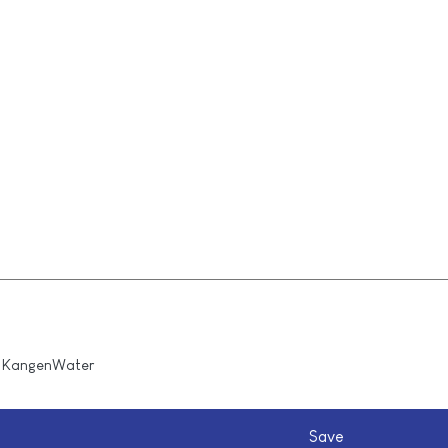
y
KangenWater
Save