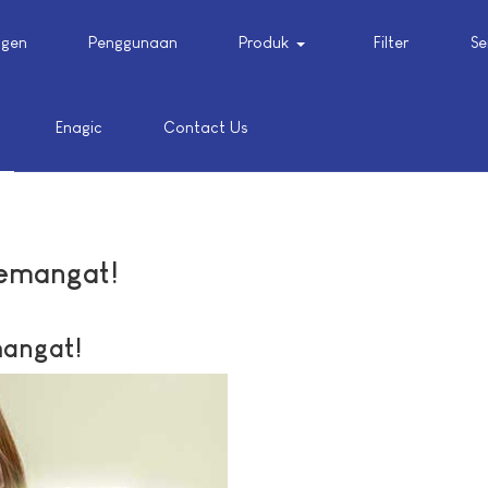
gen
Penggunaan
Produk
Filter
Se
Enagic
Contact Us
Semangat!
mangat!