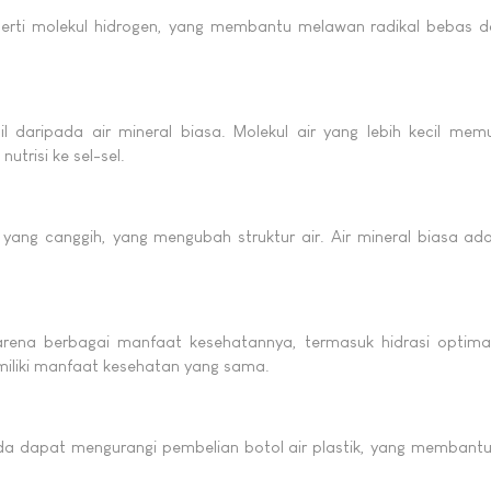
ti molekul hidrogen, yang membantu melawan radikal bebas dan k
il daripada air mineral biasa. Molekul air yang lebih kecil me
trisi ke sel-sel.
is yang canggih, yang mengubah struktur air. Air mineral biasa a
karena berbagai manfaat kesehatannya, termasuk hidrasi optim
emiliki manfaat kesehatan yang sama.
da dapat mengurangi pembelian botol air plastik, yang membant