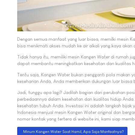
Dengan semua manfaat yang luar biasa, memilki mesin Ka
bisa menikmati akses mudah ke air alkali yang kaya akan 
Tidak hanya itu, memiliki mesin Kangen Water di rumah jug
dapat membantu meningkatkan kesehatan dan kualitas hi
Tentu saja, Kangen Water bukan pengganti pola makan ya
keseharian Anda, Anda memberikan dukungan luar biasa ba
Jadi, tunggu apa lagi? Jadilah bagian dari perubahan po
perbedaannya dalam kesehatan dan kualitas hidup Anda. 
kesehatan tubuh Anda. Investasi ini adalah langkah bija
Indonesia menjual mesin Kangen Water original dan berga
nomor kontak yang tertera di website ini, kami siap me
Previous article: Minum Kangen Water Saat Hamil, Apa Saja Ma
Minum Kangen Water Saat Hamil, Apa Saja Manfaatnya?