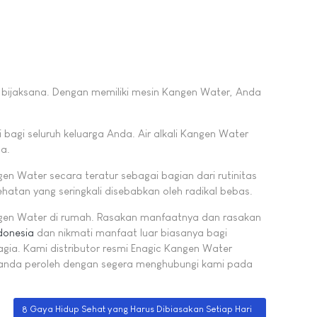
 bijaksana. Dengan memiliki mesin Kangen Water, Anda
 bagi seluruh keluarga Anda. Air alkali Kangen Water
a.
 Water secara teratur sebagai bagian dari rutinitas
atan yang seringkali disebabkan oleh radikal bebas.
angen Water di rumah. Rasakan manfaatnya dan rasakan
donesia
dan nikmati manfaat luar biasanya bagi
gia. Kami distributor resmi Enagic Kangen Water
nda peroleh dengan segera menghubungi kami pada
Next article: 8 Gaya Hidup Sehat yang Harus Dibiasakan Setiap Hari
8 Gaya Hidup Sehat yang Harus Dibiasakan Setiap Hari