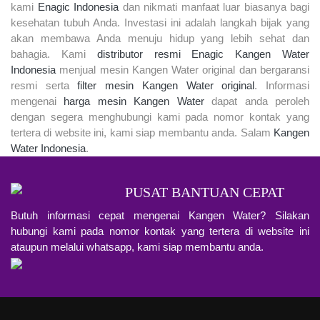
kami
Enagic Indonesia
dan nikmati manfaat luar biasanya bagi
kesehatan tubuh Anda. Investasi ini adalah langkah bijak yang
akan membawa Anda menuju hidup yang lebih sehat dan
bahagia. Kami
distributor resmi Enagic Kangen Water
Indonesia
menjual mesin Kangen Water original dan bergaransi
resmi serta
filter mesin Kangen Water original
. Informasi
mengenai
harga mesin Kangen Water
dapat anda peroleh
dengan segera menghubungi kami pada nomor kontak yang
tertera di website ini, kami siap membantu anda. Salam
Kangen
Water Indonesia
.
PUSAT BANTUAN CEPAT
Butuh informasi cepat mengenai Kangen Water? Silakan
hubungi kami pada nomor kontak yang tertera di website ini
ataupun melalui whatsapp, kami siap membantu anda.