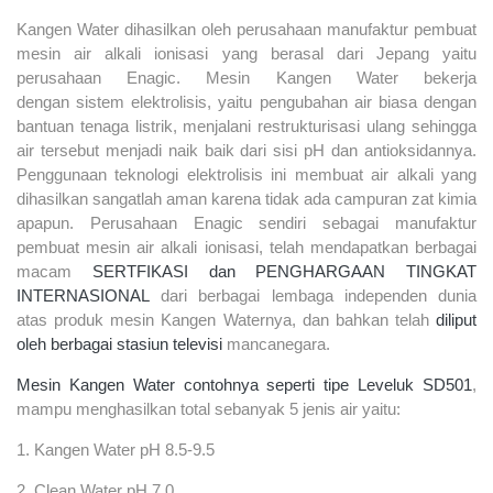
Kangen Water dihasilkan oleh perusahaan manufaktur pembuat
mesin air alkali ionisasi yang berasal dari Jepang yaitu
perusahaan Enagic. Mesin Kangen Water bekerja
dengan sistem elektrolisis, yaitu pengubahan air biasa dengan
bantuan tenaga listrik, menjalani restrukturisasi ulang sehingga
air tersebut menjadi naik baik dari sisi pH dan antioksidannya.
Penggunaan teknologi elektrolisis ini membuat air alkali yang
dihasilkan sangatlah aman karena tidak ada campuran zat kimia
apapun. Perusahaan Enagic sendiri sebagai manufaktur
pembuat mesin air alkali ionisasi, telah mendapatkan berbagai
macam
SERTFIKASI dan PENGHARGAAN TINGKAT
INTERNASIONAL
dari berbagai lembaga independen dunia
atas produk mesin Kangen Waternya, dan bahkan telah
diliput
oleh berbagai stasiun televisi
mancanegara.
Mesin Kangen Water contohnya seperti tipe Leveluk SD501
,
mampu menghasilkan total sebanyak 5 jenis air yaitu:
1. Kangen Water pH 8.5-9.5
2. Clean Water pH 7.0