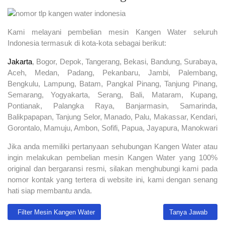
Kami melayani pembelian mesin Kangen Water seluruh
Indonesia termasuk di kota-kota sebagai berikut:
Jakarta
, Bogor, Depok, Tangerang, Bekasi, Bandung, Surabaya,
Aceh, Medan, Padang, Pekanbaru, Jambi, Palembang,
Bengkulu, Lampung, Batam, Pangkal Pinang, Tanjung Pinang,
Semarang, Yogyakarta, Serang, Bali, Mataram, Kupang,
Pontianak, Palangka Raya, Banjarmasin, Samarinda,
Balikpapapan, Tanjung Selor, Manado, Palu, Makassar, Kendari,
Gorontalo, Mamuju, Ambon, Sofifi, Papua, Jayapura, Manokwari
Jika anda memiliki pertanyaan sehubungan Kangen Water atau
ingin melakukan pembelian mesin Kangen Water yang 100%
original dan bergaransi resmi, silakan menghubungi kami pada
nomor kontak yang tertera di website ini, kami dengan senang
hati siap membantu anda.
Previous article: Filter Mesin Kangen Water
Next article: Tany
Filter Mesin Kangen Water
Tanya Jawab