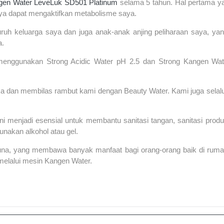
gen Water LeveLuk SD501 Platinum
selama 5 tahun. Hal pertama ya
ya dapat mengaktifkan metabolisme saya.
ruh keluarga saya dan juga anak-anak anjing peliharaan saya, ya
a.
menggunakan Strong Acidic Water pH 2.5 dan Strong Kangen Wat
.
ka dan membilas rambut kami dengan Beauty Water. Kami juga sela
n ini menjadi esensial untuk membantu sanitasi tangan, sanitasi pro
nakan alkohol atau gel.
una, yang membawa banyak manfaat bagi orang-orang baik di rumah
melalui mesin Kangen Water.