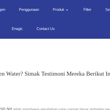
gen
Penggunaan
Produk
Filter
Ser
Enagic
Contact Us
n Water? Simak Testimoni Mereka Berikut In
 SD 501
telah membawa perubahan yang sangat besar terhadap gay