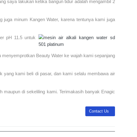
ng saya lakukan ketika bangun tidur adalah mengambil 2
ng juga minum Kangen Water, karena tentunya kami juga
er pH 11.5 untuk
lu menyemprotkan Beauty Water ke wajah kami sepanjang
duk yang kami beli di pasar, dan kami selalu membawa air
 maupun di sekeliling kami. Terimakasih banyak Enagic
Next article: Contact Us
Contact Us