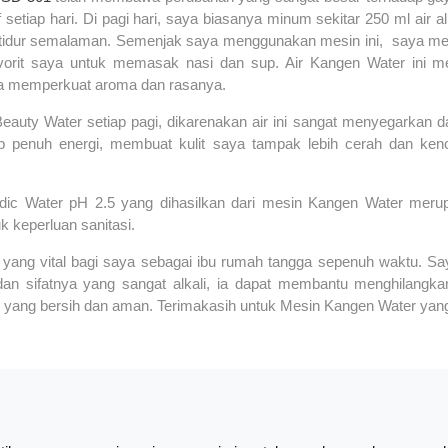
setiap hari. Di pagi hari, saya biasanya minum sekitar 250 ml air
h tidur semalaman. Semenjak saya menggunakan mesin ini, saya me
vorit saya untuk memasak nasi dan sup. Air Kangen Water ini 
uga memperkuat aroma dan rasanya.
auty Water setiap pagi, dikarenakan air ini sangat menyegarkan 
p penuh energi, membuat kulit saya tampak lebih cerah dan ken
idic Water pH 2.5 yang dihasilkan dari mesin Kangen Water merup
k keperluan sanitasi.
hal yang vital bagi saya sebagai ibu rumah tangga sepenuh waktu
n sifatnya yang sangat alkali, ia dapat membantu menghilangkan 
g bersih dan aman. Terimakasih untuk Mesin Kangen Water yang ber