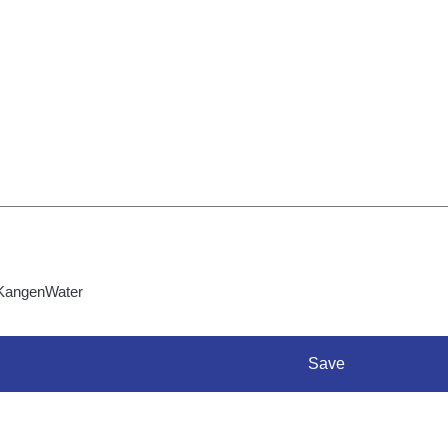
KangenWater
Save