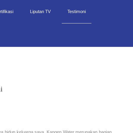
tifikasi
Liputan TV
Testimoni
i
a hidup keluarga saya. Kangen Water merupakan bagian