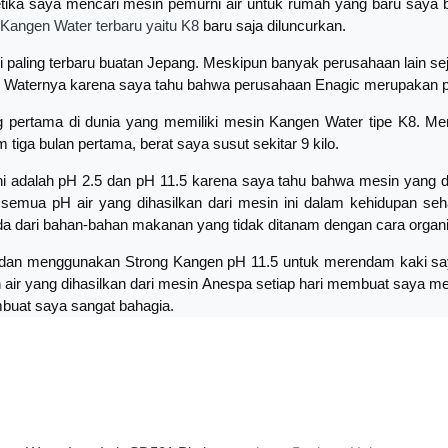
etika saya mencari mesin pemurni air untuk rumah yang baru saya
Kangen Water terbaru yaitu K8
baru saja diluncurkan.
gi paling terbaru buatan Jepang. Meskipun banyak perusahaan lain
Waternya karena saya tahu bahwa perusahaan Enagic merupakan pem
g pertama di dunia yang memiliki mesin Kangen Water tipe K8. 
iga bulan pertama, berat saya susut sekitar 9 kilo.
 ini adalah pH 2.5 dan pH 11.5 karena saya tahu bahwa mesin yang 
emua pH air yang dihasilkan dari mesin ini dalam kehidupan seh
a dari bahan-bahan makanan yang tidak ditanam dengan cara organik,
i, dan menggunakan Strong Kangen pH 11.5 untuk merendam kaki sa
r yang dihasilkan dari mesin Anespa setiap hari membuat saya m
mbuat saya sangat bahagia.