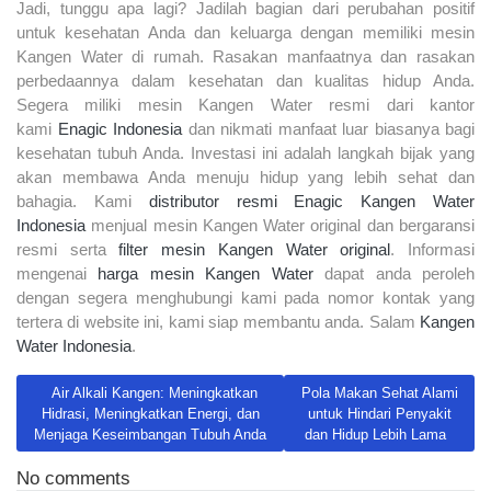
Jadi, tunggu apa lagi? Jadilah bagian dari perubahan positif
untuk kesehatan Anda dan keluarga dengan memiliki mesin
Kangen Water di rumah. Rasakan manfaatnya dan rasakan
perbedaannya dalam kesehatan dan kualitas hidup Anda.
Segera miliki mesin Kangen Water resmi dari kantor
kami
Enagic Indonesia
dan nikmati manfaat luar biasanya bagi
kesehatan tubuh Anda. Investasi ini adalah langkah bijak yang
akan membawa Anda menuju hidup yang lebih sehat dan
bahagia. Kami
distributor resmi Enagic Kangen Water
Indonesia
menjual mesin Kangen Water original dan bergaransi
resmi serta
filter mesin Kangen Water original
. Informasi
mengenai
harga mesin Kangen Water
dapat anda peroleh
dengan segera menghubungi kami pada nomor kontak yang
tertera di website ini, kami siap membantu anda. Salam
Kangen
Water Indonesia
.
Previous article: Air Alkali Kangen: Meningkatkan Hidrasi, Meningk
Next article: Pola Makan Seh
Air Alkali Kangen: Meningkatkan
Pola Makan Sehat Alami
Hidrasi, Meningkatkan Energi, dan
untuk Hindari Penyakit
Menjaga Keseimbangan Tubuh Anda
dan Hidup Lebih Lama
No comments