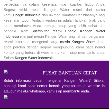
perbedaannya dalam kesehatan dan kualitas hidup Anda.
Segera miliki mesin Kangen Water resmi dari kantor
kami
Enagic Indonesia
dan nikmati manfaat luar biasanya bagi
kesehatan tubuh Anda. Investasi ini adalah langkah bijak yang
akan membawa Anda menuju hidup yang lebih sehat dan
bahagia. Kami
distributor resmi Enagic Kangen Water
Indonesia
menjual mesin Kangen Water original dan bergaransi
resmi. Informasi mengenai
harga mesin Kangen Water
dapat
anda peroleh dengan segera menghubungi kami pada nomor
kontak yang tertera di website ini, kami siap membantu anda.
Salam
Kangen Water Indonesia
.
PUSAT BANTUAN CEPAT
Butuh informasi cepat mengenai Kangen Water? Silakan
hubungi kami pada nomor kontak yang tertera di website ini
ataupun melalui whatsapp, kami siap membantu anda.