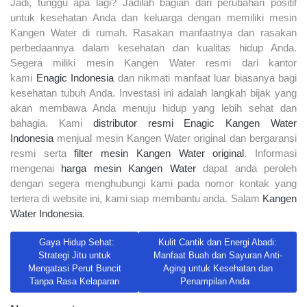
Jadi, tunggu apa lagi? Jadilah bagian dari perubahan positif
untuk kesehatan Anda dan keluarga dengan memiliki mesin
Kangen Water di rumah. Rasakan manfaatnya dan rasakan
perbedaannya dalam kesehatan dan kualitas hidup Anda.
Segera miliki mesin Kangen Water resmi dari kantor
kami
Enagic Indonesia
dan nikmati manfaat luar biasanya bagi
kesehatan tubuh Anda. Investasi ini adalah langkah bijak yang
akan membawa Anda menuju hidup yang lebih sehat dan
bahagia. Kami
distributor resmi Enagic Kangen Water
Indonesia
menjual mesin Kangen Water original dan bergaransi
resmi serta
filter mesin Kangen Water original
. Informasi
mengenai
harga mesin Kangen Water
dapat anda peroleh
dengan segera menghubungi kami pada nomor kontak yang
tertera di website ini, kami siap membantu anda. Salam
Kangen
Water Indonesia
.
Previous article: Gaya Hidup Sehat: Strategi Jitu untuk Mengatasi 
Next article: Kulit Cantik dan Ener
Gaya Hidup Sehat:
Kulit Cantik dan Energi Abadi:
Strategi Jitu untuk
Manfaat Buah dan Sayuran Anti-
Mengatasi Perut Buncit
Aging untuk Kesehatan dan
Tanpa Rasa Kelaparan
Penampilan Anda