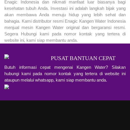
Enagic Indonesia dan nikmati manfaat luar biasanya bagi
kesehatan tubuh Anda. Investasi ini adalah langkah bijak yang
akan membawa Anda menuju hidup yang lebih sehat dan
bahagia. Kami distributor resmi Enagic Kangen Water Indonesia
menjual mesin Kangen Water original dan bergaransi resmi.
Segera Hubungi kami pada nomor kontak yang tertera di
website ini, kami siap membantu anda.
PUSAT BANTUAN CEPAT
Butuh informasi cepat mengenai Kangen Water? Silakan
hubungi kami pada nomor kontak yang tertera di website ini
ataupun melalui whatsapp, kami siap membantu anda.