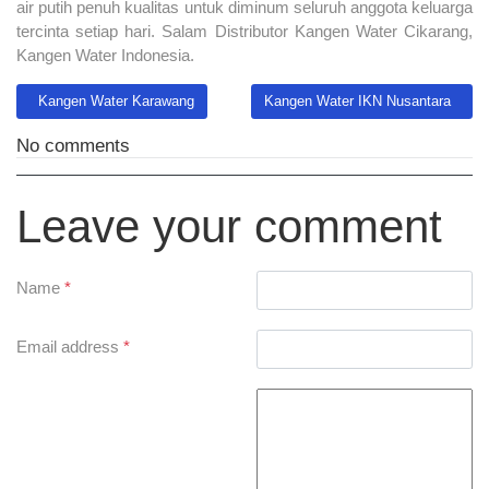
air putih penuh kualitas untuk diminum seluruh anggota keluarga
tercinta setiap hari. Salam Distributor Kangen Water Cikarang,
Kangen Water Indonesia.
Previous article: Kangen Water Karawang
Next article: Kangen Water IKN Nu
Kangen Water Karawang
Kangen Water IKN Nusantara
No comments
Leave your comment
Name
*
Email address
*
Comment Text
*