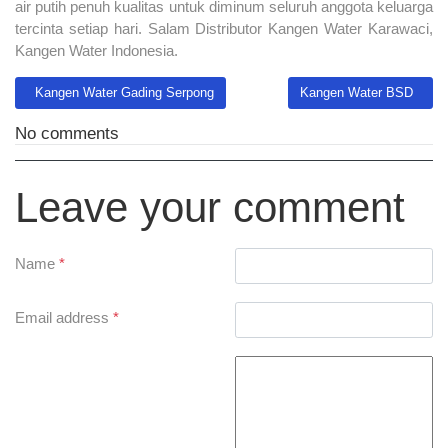
air putih penuh kualitas untuk diminum seluruh anggota keluarga
tercinta setiap hari. Salam Distributor Kangen Water Karawaci,
Kangen Water Indonesia.
Previous article: Kangen Water Gading Serpong
Next article: Kangen Wa
Kangen Water Gading Serpong
Kangen Water BSD
No comments
Leave your comment
Name
*
Email address
*
Comment Text
*