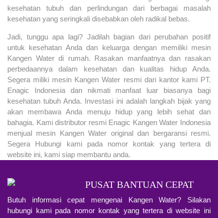
kesehatan tubuh dan perlindungan dari berbagai masalah
kesehatan yang seringkali disebabkan oleh radikal bebas.
Jadi, tunggu apa lagi? Jadilah bagian dari perubahan positif
untuk kesehatan Anda dan keluarga dengan memiliki mesin
Kangen Water di rumah. Rasakan manfaatnya dan rasakan
perbedaannya dalam kesehatan dan kualitas hidup Anda.
Segera miliki mesin Kangen Water resmi dari kantor kami PT.
Enagic Indonesia dan nikmati manfaat luar biasanya bagi
kesehatan tubuh Anda. Investasi ini adalah langkah bijak yang
akan membawa Anda menuju hidup yang lebih sehat dan
bahagia. Kami distributor resmi Enagic Kangen Water Indonesia
menjual mesin Kangen Water original dan bergaransi resmi.
Segera Hubungi kami pada nomor kontak yang tertera di
website ini, kami siap membantu anda.
PUSAT BANTUAN CEPAT
Butuh informasi cepat mengenai Kangen Water? Silakan
hubungi kami pada nomor kontak yang tertera di website ini